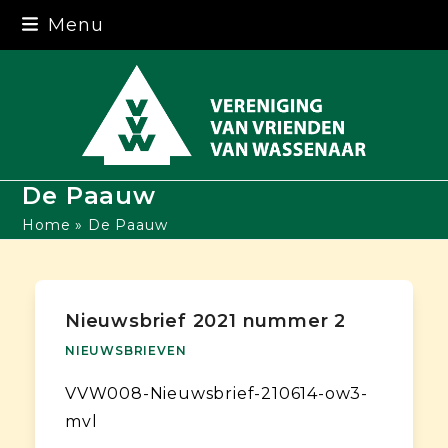
Skip
Menu
to
content
De Paauw
Home
»
De Paauw
Nieuwsbrief 2021 nummer 2
NIEUWSBRIEVEN
VVW008-Nieuwsbrief-210614-ow3-
mvl