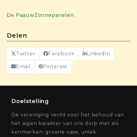
De Paauw
Zonnepanelen
Delen
Twitter
Facebook
LinkedIn
Email
Pinterest
Doelstelling
De vereniging vecht voor het behoud van
het eigen karakter van ons dorp met als
kenmerken: groene oase, uniek