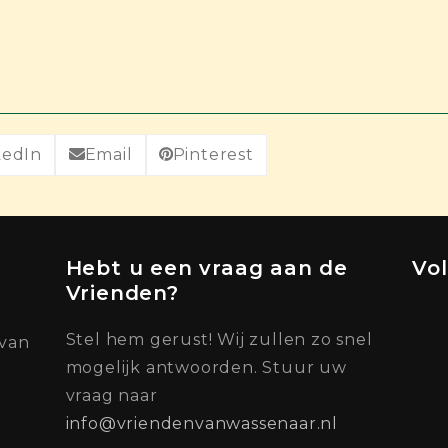
kedIn
Email
Pinterest
Hebt u een vraag aan de
Vo
Vrienden?
Stel hem gerust! Wij zullen zo snel
 van
mogelijk antwoorden. Stuur uw
vraag naar
info@vriendenvanwassenaar.nl