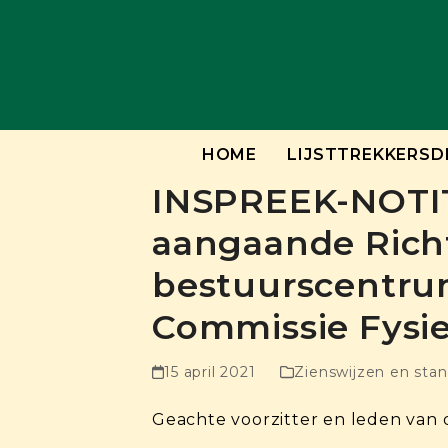
Skip
to
content
HOME
LIJSTTREKKERSD
INSPREEK-NOTIT
aangaande Rich
bestuurscentru
Commissie Fysie
15 april 2021
Zienswijzen en sta
Geachte voorzitter en leden van 