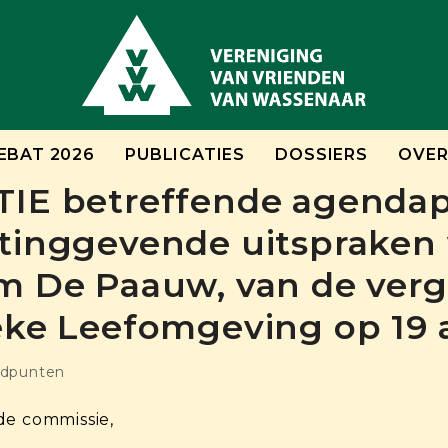
EBAT 2026
PUBLICATIES
DOSSIERS
OVER
IE betreffende agendap
tinggevende uitspraken 
m De Paauw, van de verg
ke Leefomgeving op 19 a
ndpunten
de commissie,