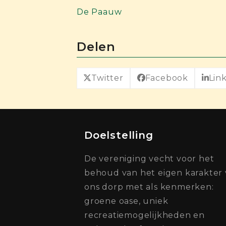
De Paauw
Delen
Twitter
Facebook
Lin
Doelstelling
De vereniging vecht voor het
behoud van het eigen karakter
ons dorp met als kenmerken:
groene oase, uniek
recreatiemogelijkheden en