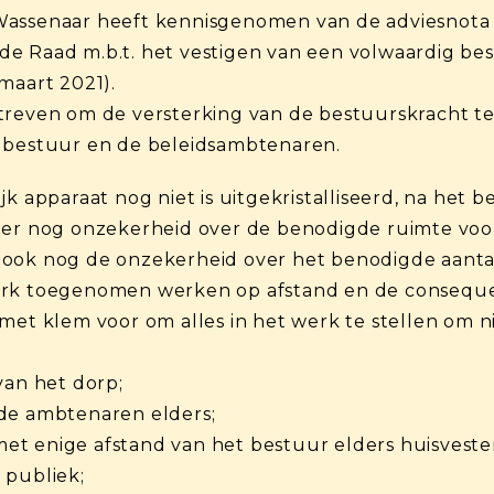
 Wassenaar heeft kennisgenomen van de adviesnot
de Raad m.b.t. het vestigen van een volwaardig b
maart 2021).
streven om de versterking van de bestuurskracht t
t bestuur en de beleidsambtenaren.
k apparaat nog niet is uitgekristalliseerd, na het b
 er nog onzekerheid over de benodigde ruimte voo
 ook nog de onzekerheid over het benodigde aant
erk toegenomen werken op afstand en de conseque
 met klem voor om alles in het werk te stellen om
van het dorp;
nde ambtenaren elders;
t enige afstand van het bestuur elders huisveste
 publiek;