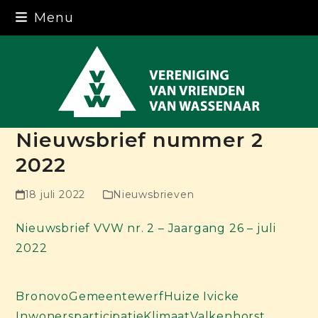
Skip
Menu
to
content
Nieuwsbrief nummer 2
2022
18 juli 2022
Nieuwsbrieven
Nieuwsbrief VVW nr. 2 – Jaargang 26 – juli
2022
Bronovo
Gemeentewerf
Huize Ivicke
Inwonersparticipatie
Klimaat
Valkenhorst