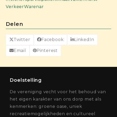
Verkeer
Warenar
Delen
Twitter
Facebook
LinkedIn
Email
Pinterest
Doelstelling
De vereniging vecht voor het behoud van
het eigen karakter van ons dorp met als
kenmerken: groene oase, uniek
recreatiemogelijkheden en cultureel