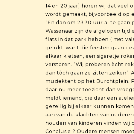
14 en 20 jaar) horen wij dat vee
wordt gemaakt, bijvoorbeeld op ei
“En dan om 23.30 uur al te gaan p
Wassenaar zijn de afgelopen tijd
flats in dat park hebben ( met va
gelukt, want die feesten gaan ge
elkaar kletsen, een sigaretje ro
verstoren. “Wij proberen ècht r
dan tòch gaan ze zitten zeiken”. 
muziektent op het Burchtplein. 
daar nu meer toezicht dan vroege
meldt iemand, die daar een atelie
gezellig bij elkaar kunnen komen,
aan van de klachten van ouderen,
houden van kinderen vinden wij 
Conclusie ? Oudere mensen moete