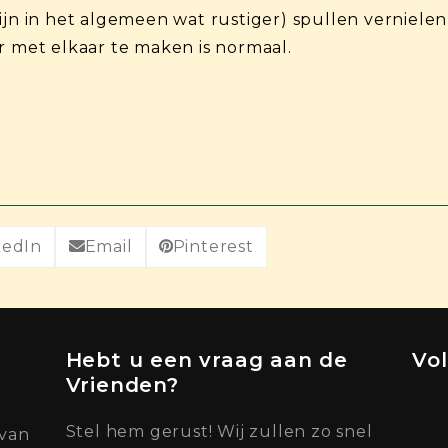
ijn in het algemeen wat rustiger) spullen vernielen 
r met elkaar te maken is normaal.
kedIn
Email
Pinterest
Hebt u een vraag aan de
Vo
Vrienden?
Stel hem gerust! Wij zullen zo snel
 van