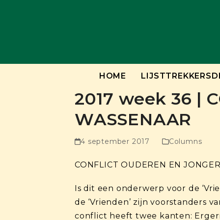
Skip
to
content
HOME
LIJSTTREKKERSD
2017 week 36 
WASSENAAR
4 september 2017
Columns
CONFLICT OUDEREN EN JONGER
Is dit een onderwerp voor de ‘Vri
de ‘Vrienden’ zijn voorstanders 
conflict heeft twee kanten: Erger