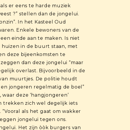
 als er eens te harde muziek
est ?” stellen dan de jongelui.
 onzin”. In het Kasteel Oud
 waren. Enkele bewoners van de
 een einde aan te maken. Is niet
 huizen in de buurt staan, met
ren deze bijeenkomsten te
 zeggen dan deze jongelui “maar
lijk overlast. Bijvoorbeeld in de
an muurtjes. De politie houdt
elen jongeren regelmatig de boel”
fé, waar deze ‘hangjongeren’
 trekken zich wel degelijk iets
. “Vooral als het gaat om wakker
eggen jongelui tegen ons.
elui. Het zijn òòk burgers van