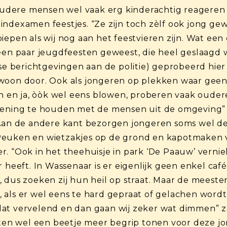
l oudere mensen wel vaak erg kinderachtig reageren
ndexamen feestjes. “Ze zijn toch zèlf ook jong gewe
iepen als wij nog aan het feestvieren zijn. Wat een
 een paar jeugdfeesten geweest, die heel geslaagd
lse berichtgevingen aan de politie) geprobeerd hier
woon door. Ook als jongeren op plekken waar geen
ken en ja, òòk wel eens blowen, proberen vaak oude
ekening te houden met de mensen uit de omgeving”
Aan de andere kant bezorgen jongeren soms wel dege
Peuken en wietzakjes op de grond en kapotmaken v
r. “Ook in het theehuisje in park ‘De Paauw’ verni
r heeft. In Wassenaar is er eigenlijk geen enkel ca
 dus zoeken zij hun heil op straat. Maar de meesten
 als er wel eens te hard gepraat of gelachen wordt
dat vervelend en dan gaan wij zeker wat dimmen” z
n wel een beetje meer begrip tonen voor deze jong