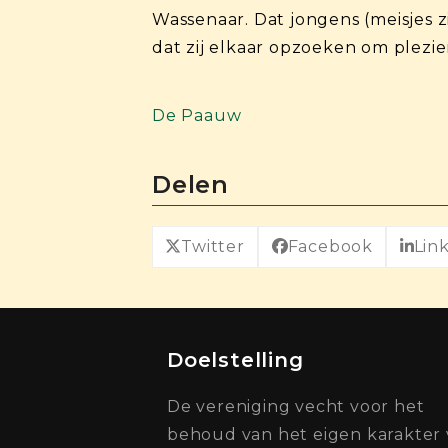
Wassenaar. Dat jongens (meisjes z
dat zij elkaar opzoeken om plezie
De Paauw
Delen
Twitter
Facebook
Lin
Doelstelling
De vereniging vecht voor het
behoud van het eigen karakter