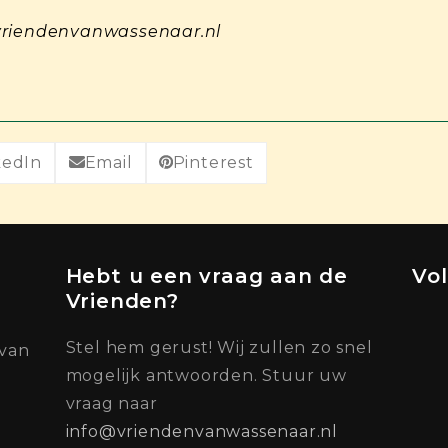
.vriendenvanwassenaar.nl
kedIn
Email
Pinterest
Hebt u een vraag aan de
Vo
Vrienden?
Stel hem gerust! Wij zullen zo snel
 van
mogelijk antwoorden. Stuur uw
vraag naar
info@vriendenvanwassenaar.nl