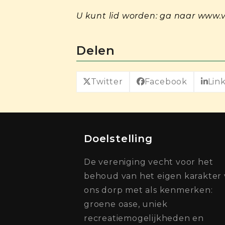
U kunt lid worden: ga naar www
Delen
Twitter
Facebook
Lin
Doelstelling
De vereniging vecht voor het
behoud van het eigen karakter
ons dorp met als kenmerken:
groene oase, uniek
recreatiemogelijkheden en