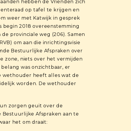
maanden hebben de Vrienden zich
nteraad op tafel te krijgen en
om weer met Katwijk in gesprek
as begin 2018 overeenstemming
n de provinciale weg (206). Samen
VB) om aan die inrichtingsvisie
mde Bestuurlijke Afspraken over
 zone, niets over het vermijden
 belang was onzichtbaar, er
e wethouder heeft alles wat de
duidelijk worden. De wethouder
un zorgen geuit over de
 Bestuurlijke Afspraken aan te
aar het om draait: