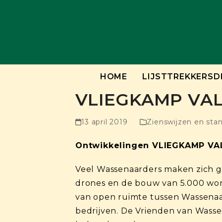
Skip
to
content
HOME
LIJSTTREKKERSD
VLIEGKAMP VA
13 april 2019
Zienswijzen en sta
Ontwikkelingen VLIEGKAMP V
Veel Wassenaarders maken zich g
drones en de bouw van 5.000 woni
van open ruimte tussen Wassenaa
bedrijven. De Vrienden van Wasse