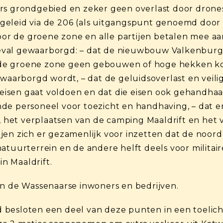
s grondgebied en zeker geen overlast door drone
 geleid via de 206 (als uitgangspunt genoemd door 
or de groene zone en alle partijen betalen mee aan 
geval gewaarborgd: – dat de nieuwbouw Valkenburg
n de groene zone geen gebouwen of hoge hekken ko
aarborgd wordt, – dat de geluidsoverlast en veili
e eisen gaat voldoen en dat die eisen ook gehandh
e personeel voor toezicht en handhaving, – dat e
t, het verplaatsen van de camping Maaldrift en he
tijen zich er gezamenlijk voor inzetten dat de noord
tuurterrein en de andere helft deels voor militair
in Maaldrift.
an de Wassenaarse inwoners en bedrijven.
besloten een deel van deze punten in een toelich