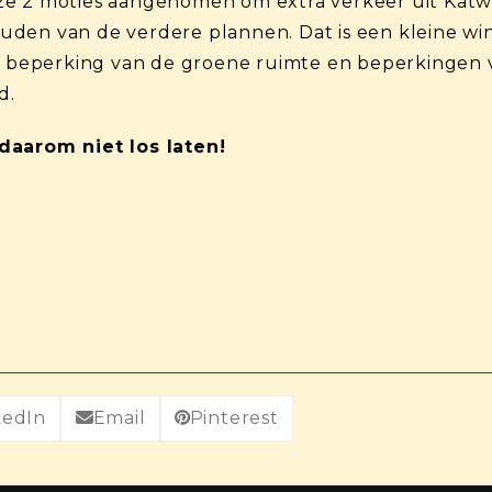
ze 2 moties aangenomen om extra verkeer uit Katw
en van de verdere plannen. Dat is een kleine wins
an beperking van de groene ruimte en beperkingen
d.
daarom niet los laten!
kedIn
Email
Pinterest