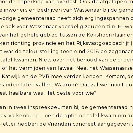
or de beperking van overlast. Ook de afgelopen 
inwoners en bedrijven van Wassenaar bij de gemee
e vorige gemeenteraad heeft zich erg ingespannen 
e ook voor Wassenaar voordelig zouden zijn. Er w
g van het gehele gebied tussen de Kokshoornlaan e
 richting provincie en het Rijksvastgoedbedrijf (R
t was de teleurstelling toen eind 2018 de zogenaa
afel kwamen. Niets over het behoud van de groene
 of het vermijden van lawaai. Nee, het Wassenaarse
r Katwijk en de RVB mee verder konden. Kortom, d
jn handen laten vallen. Waarom? Dat zal wel nooit 
est haalbare was. Het beste voor wie?
n in twee inspreekbeurten bij de gemeenteraad h
ley Valkenburg. Toen de optie op tafel kwam om de
letter hebben de Vrienden concreet aangegeven w