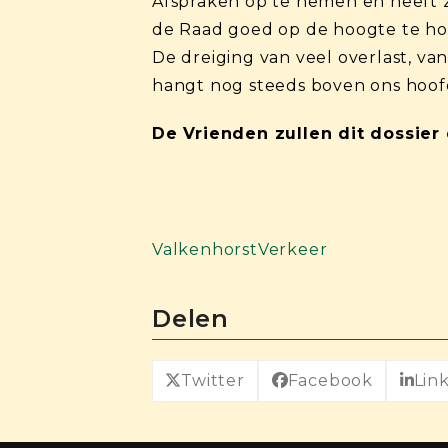
Afspraken op te nemen en heeft 
de Raad goed op de hoogte te houd
De dreiging van veel overlast, v
hangt nog steeds boven ons hoof
De Vrienden zullen dit dossier 
Valkenhorst
Verkeer
Delen
Twitter
Facebook
Lin