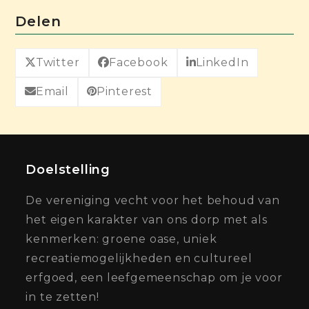
Delen
Twitter
Facebook
LinkedIn
Email
Pinterest
Doelstelling
De vereniging vecht voor het behoud van
het eigen karakter van ons dorp met als
kenmerken: groene oase, uniek
recreatiemogelijkheden en cultureel
erfgoed, een leefgemeenschap om je voor
in te zetten!