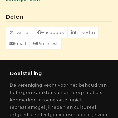
Delen
Twitter
Facebook
LinkedIn
Email
Pinterest
Doelstelling
De vereniging vecht voor het behoud van
het eigen karakter van ons dorp met als
kenmerken: groene oase, uniek
recreatiemogelijkheden en cultureel
erfgoed, een leefgemeenschap om je voor