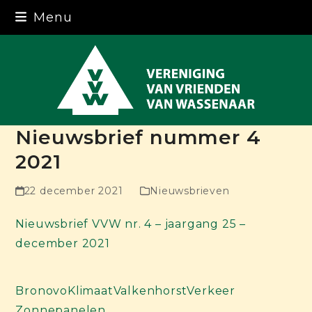
Skip
Menu
to
content
Nieuwsbrief nummer 4
2021
22 december 2021
Nieuwsbrieven
Nieuwsbrief VVW nr. 4 – jaargang 25 –
december 2021
Bronovo
Klimaat
Valkenhorst
Verkeer
Zonnepanelen