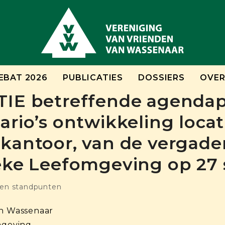
EBAT 2026
PUBLICATIES
DOSSIERS
OVER
IE betreffende agendap
rio’s ontwikkeling locat
antoor, van de vergade
eke Leefomgeving op 27
 en standpunten
n Wassenaar
omgeving