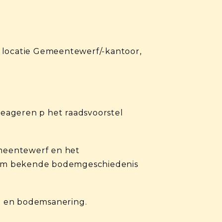
g locatie Gemeentewerf/-kantoor,
eageren p het raadsvoorstel
emeentewerf en het
lom bekende bodemgeschiedenis
o 1 en bodemsanering.