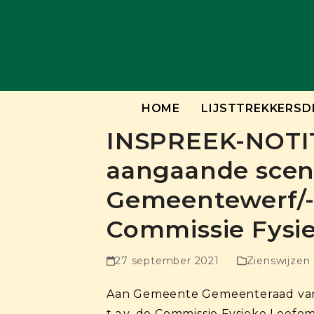
Skip
to
content
HOME
LIJSTTREKKERSD
INSPREEK-NOTIT
aangaande scena
Gemeentewerf/-k
Commissie Fysi
27 september 2021
Zienswijzen
Aan Gemeente Gemeenteraad va
t.a.v. de Commissie Fysieke Leef