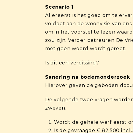
Scenario 1
Allereerst is het goed om te erva
voldoet aan de woonvisie van ons
om in het voorstel te lezen waar
zou zijn. Verder betreuren De Vr
met geen woord wordt gerept.
Is dit een vergissing?
Sanering na bodemonderzoek
Hierover geven de geboden docum
De volgende twee vragen worden 
zweven.
Wordt de gehele werf eerst 
Is de gevraagde € 82.500 inc