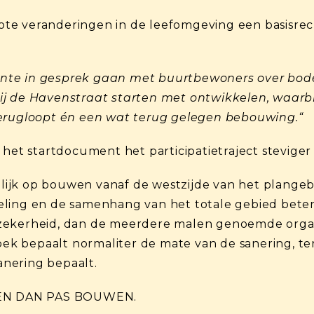
grote veranderingen in de leefomgeving een basisrech
ente in gesprek gaan met buurtbewoners over bo
ij de Havenstraat starten met ontwikkelen, waarbi
terugloopt én een wat terug gelegen bebouwing.“
 het startdocument het participatietraject steviger
idelijk op bouwen vanaf de westzijde van het plang
ling en de samenhang van het totale gebied beter 
zekerheid, dan de meerdere malen genoemde organi
 bepaalt normaliter de mate van de sanering, terwi
nering bepaalt.
EN DAN PAS BOUWEN.