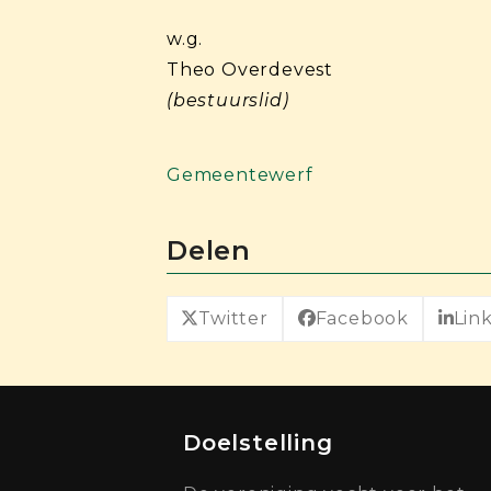
w.g.
Theo Overdevest
(bestuurslid)
Gemeentewerf
Delen
Twitter
Facebook
Lin
Doelstelling