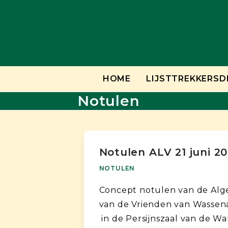
Skip
to
content
HOME
LIJSTTREKKERSD
Notulen
Notulen ALV 21 juni 20
NOTULEN
Concept notulen van de Al
van de Vrienden van Wassenaa
in de Persijnszaal van de W