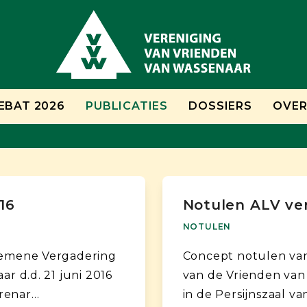
EBAT 2026
PUBLICATIES
DOSSIERS
OVER
16
Notulen ALV ve
NOTULEN
gemene Vergadering
Concept notulen va
r d.d. 21 juni 2016
van de Vrienden van
arenar…
in de Persijnszaal v