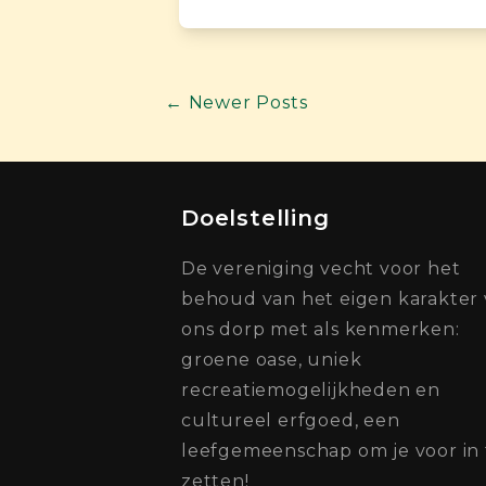
← Newer Posts
Doelstelling
De vereniging vecht voor het
behoud van het eigen karakter
ons dorp met als kenmerken:
groene oase, uniek
recreatiemogelijkheden en
cultureel erfgoed, een
leefgemeenschap om je voor in 
zetten!