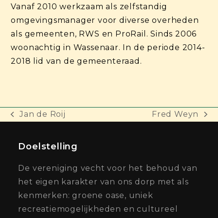
Vanaf 2010 werkzaam als zelfstandig
omgevingsmanager voor diverse overheden
als gemeenten, RWS en ProRail. Sinds 2006
woonachtig in Wassenaar. In de periode 2014-
2018 lid van de gemeenteraad.
Jan de Roij
Fred Weyn
previous
next
post:
post:
Doelstelling
De vereniging vecht voor het behoud van
het eigen karakter van ons dorp met als
kenmerken: groene oase, uniek
recreatiemogelijkheden en cultureel