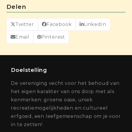
Delen
Twitter
Facebook
LinkedIn
Email
Pinterest
Doelstelling
De vereniging vecht voor het behoud van
het eigen karakter van ons dorp met als
kenmerken: groene oase, uniek
recreatiemogelijkheden en cultureel
erfgoed, een leefgemeenschap om je voor
in te zetten!