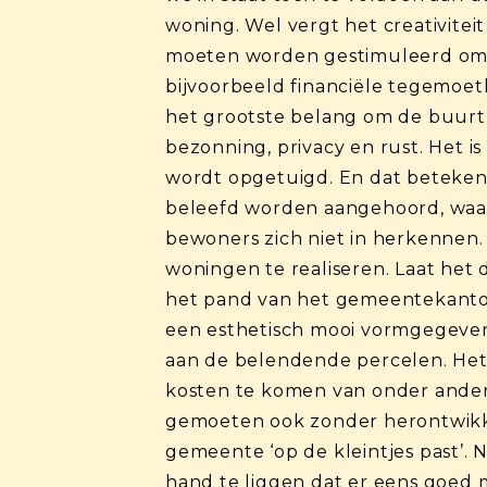
woning. Wel vergt het creativite
moeten worden gestimuleerd om d
bijvoorbeeld financiële tegemoe
het grootste belang om de buurt 
bezonning, privacy en rust. Het 
wordt opgetuigd. En dat beteken
beleefd worden aangehoord, waar
bewoners zich niet in herkennen.
woningen te realiseren. Laat het du
het pand van het gemeentekantoo
een esthetisch mooi vormgegeven
aan de belendende percelen. Het t
kosten te komen van onder andere
gemoeten ook zonder herontwikke
gemeente ‘op de kleintjes past’. N
hand te liggen dat er eens goed