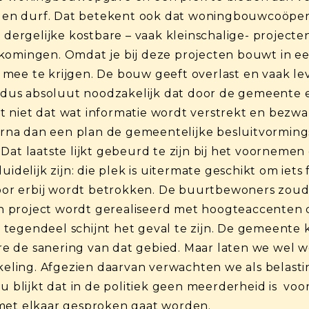
it en durf. Dat betekent ook dat woningbouwcoöper
ergelijke kostbare – vaak kleinschalige- projecte
tkomingen. Omdat je bij deze projecten bouwt in 
mee te krijgen. De bouw geeft overlast en vaak lev
is dus absoluut noodzakelijk dat door de gemeente 
t niet dat wat informatie wordt verstrekt en bezw
na dan een plan de gemeentelijke besluitvormings
 Dat laatste lijkt gebeurd te zijn bij het voorne
idelijk zijn: die plek is uitermate geschikt om iets f
r erbij wordt betrokken. De buurtbewoners zouden
 project wordt gerealiseerd met hoogteaccenten 
egendeel schijnt het geval te zijn. De gemeente k
 de sanering van dat gebied. Maar laten we wel w
ling. Afgezien daarvan verwachten we als belastin
u blijkt dat in de politiek geen meerderheid is voor
 met elkaar gesproken gaat worden.