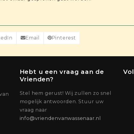
kedIn
Email
Pinterest
Hebt u een vraag aan de
Vo
Vrienden?
Stel hem gerust! Wij zullen zo snel
 van
mogelijk antwoorden. Stuur uw
vraag naar
info@vriendenvanwassenaar.nl