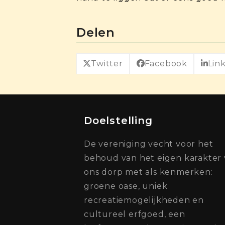
Delen
Twitter
Facebook
Lin
Doelstelling
De vereniging vecht voor het
behoud van het eigen karakter
ons dorp met als kenmerken:
groene oase, uniek
recreatiemogelijkheden en
cultureel erfgoed, een