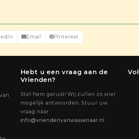
kedIn
Email
Pinterest
Hebt u een vraag aan de
Vo
Vrienden?
Stel hem gerust! Wij zullen zo snel
 van
mogelijk antwoorden. Stuur uw
vraag naar
info@vriendenvanwassenaar.nl
te