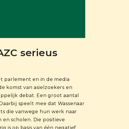
AZC serieus
het parlement en in de media
de komst van asielzoekers en
pelijk debat. Een groot aantal
 Daarbij speelt mee dat Wassenaar
xpats die vanwege hun werk naar
 en scholen. Die positieve
g is op basis van één negatief