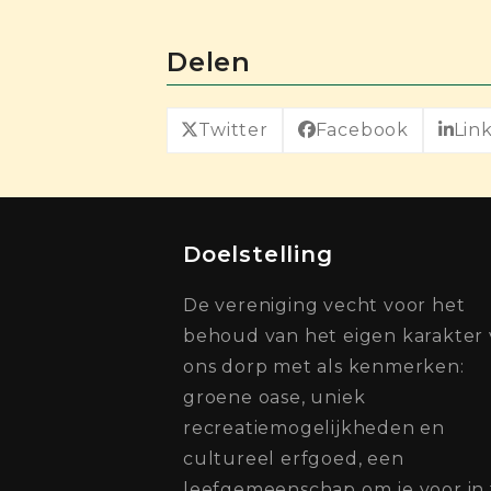
Delen
Twitter
Facebook
Lin
Doelstelling
De vereniging vecht voor het
behoud van het eigen karakter
ons dorp met als kenmerken:
groene oase, uniek
recreatiemogelijkheden en
cultureel erfgoed, een
leefgemeenschap om je voor in 