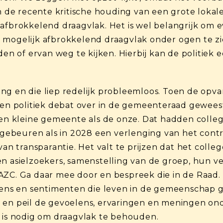
en de recente kritische houding van een grote lokale
afbrokkelend draagvlak. Het is wel belangrijk om 
 mogelijk afbrokkelend draagvlak onder ogen te zi
den of ervan weg te kijken. Hierbij kan de politiek 
ng en die liep redelijk probleemloos. Toen de opv
een politiek debat over in de gemeenteraad geweest
 een kleine gemeente als de onze. Dat hadden coll
ebeuren als in 2028 een verlenging van het contra
 transparantie. Het valt te prijzen dat het colleg
n asielzoekers, samenstelling van de groep, hun ve
AZC. Ga daar mee door en bespreek die in de Raad. 
oelens en sentimenten die leven in de gemeenscha
p en peil de gevoelens, ervaringen en meningen o
t is nodig om draagvlak te behouden.