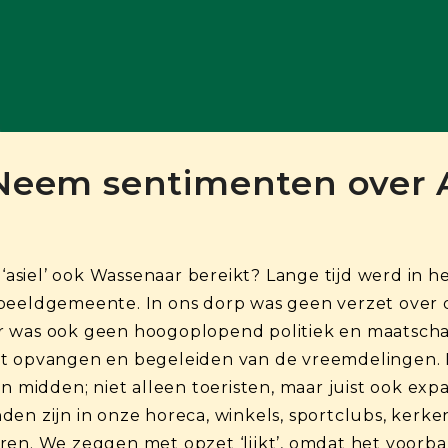
Neem sentimenten over 
r ‘asiel’ ook Wassenaar bereikt? Lange tijd werd in 
beeldgemeente. In ons dorp was geen verzet over 
r was ook geen hoogoplopend politiek en maatschap
n het opvangen en begeleiden van de vreemdelingen.
jn midden; niet alleen toeristen, maar juist ook e
en zijn in onze horeca, winkels, sportclubs, kerken
en. We zeggen met opzet ‘lijkt’, omdat het voorbari