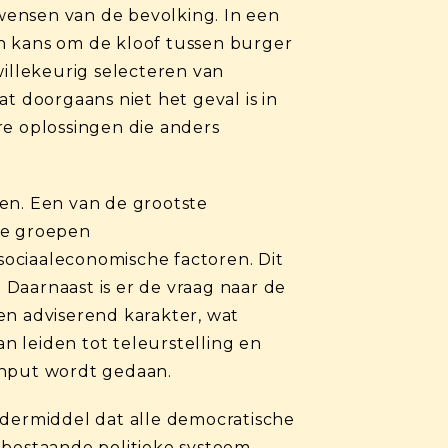
 wensen van de bevolking. In een
een kans om de kloof tussen burger
willekeurig selecteren van
 doorgaans niet het geval is in
ere oplossingen die anders
en. Een van de grootste
ige groepen
ociaaleconomische factoren. Dit
Daarnaast is er de vraag naar de
en adviserend karakter, wat
 leiden tot teleurstelling en
input wordt gedaan.
ndermiddel dat alle democratische
 bestaande politieke systeem.