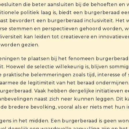
 besluiten die beter aansluiten bij de behoeften en
ditionele politiek laag is, biedt een burgerberaad 
ast bevordert een burgerberaad inclusiviteit. Het 
rse stemmen en perspectieven gehoord worden, wat
diversiteit kan leiden tot creatievere en innovatiev
 worden gezien.
ekeningen te plaatsen bij het fenomeen burgerberad
it. Hoewel de selectie willekeurig is, blijven somm
aktische belemmeringen zoals tijd, interesse of s
armee de legitimiteit van het beraad ondermijnen. 
urgerberaad. Vaak hebben dergelijke initiatieven e
nbevelingen naast zich neer kunnen leggen. Dit kan
e bredere bevolking, vooral als er niets met hun 
 ergens in het midden. Een burgerberaad is geen wo
el degelijk een waardevolle aanvulling zijn op het