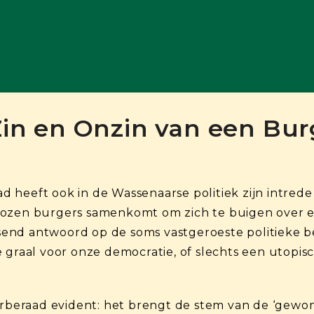
Zin en Onzin van een Bu
 heeft ook in de Wassenaarse politiek zijn intred
ozen burgers samenkomt om zich te buigen over een
issend antwoord op de soms vastgeroeste politieke b
 graal voor onze democratie, of slechts een utopis
erberaad evident: het brengt de stem van de ‘gewon