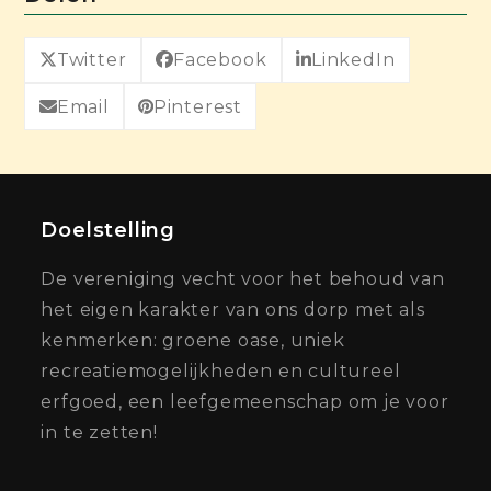
Twitter
Facebook
LinkedIn
Email
Pinterest
Doelstelling
De vereniging vecht voor het behoud van
het eigen karakter van ons dorp met als
kenmerken: groene oase, uniek
recreatiemogelijkheden en cultureel
erfgoed, een leefgemeenschap om je voor
in te zetten!