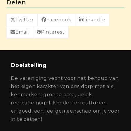
Delen
Twitter
Facebook
LinkedIn
Email
Pinterest
Doelstelling
De vereniging vecht voor het behoud van
het eigen karakter van ons dorp met als
kenmerken: groene oase, uniek
recreatiemogelijkheden en cultureel
erfgoed, een leefgemeenschap om je voor
in te zetten!