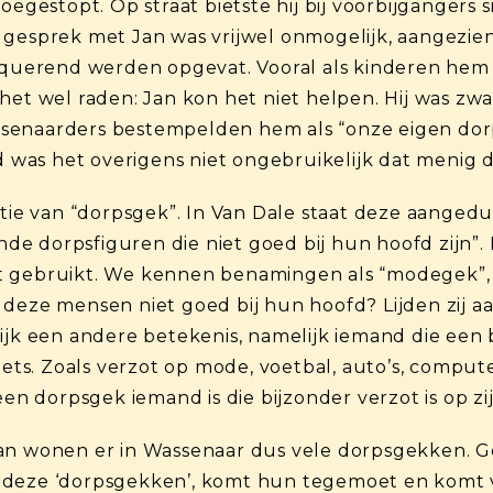
oegestopt. Op straat bietste hij bij voorbijgangers s
 gesprek met Jan was vrijwel onmogelijk, aangezien
hoquerend werden opgevat. Vooral als kinderen hem 
 het wel raden: Jan kon het niet helpen. Hij was z
senaarders bestempelden hem als “onze eigen dorps
jd was het overigens niet ongebruikelijk dat menig
itie van “dorpsgek”. In Van Dale staat deze aange
e dorpsfiguren die niet goed bij hun hoofd zijn”. 
t gebruikt. We kennen benamingen als “modegek”, 
deze mensen niet goed bij hun hoofd? Lijden zij aa
ijk een andere betekenis, namelijk iemand die een b
 iets. Zoals verzot op mode, voetbal, auto’s, comput
 dorpsgek iemand is die bijzonder verzot is op zij
dan wonen er in Wassenaar dus vele dorpsgekken. G
 deze ‘dorpsgekken’, komt hun tegemoet en komt v