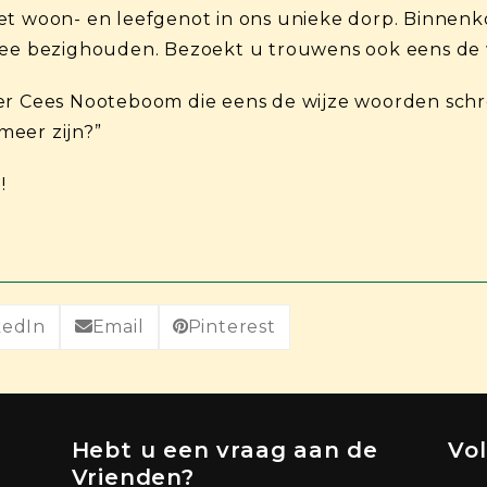
het woon- en leefgenot in ons unieke dorp. Binnen
mee bezighouden. Bezoekt u trouwens ook eens de 
ver Cees Nooteboom die eens de wijze woorden sch
meer zijn?”
!
kedIn
Email
Pinterest
Hebt u een vraag aan de
Vo
Vrienden?