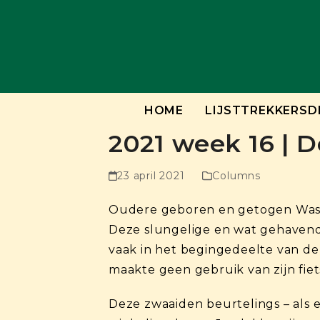
Skip
to
content
HOME
LIJSTTREKKERSD
2021 week 16 | 
23 april 2021
Columns
Oudere geboren en getogen Wasse
Deze slungelige en wat gehavende
vaak in het begingedeelte van de L
maakte geen gebruik van zijn fiet
Deze zwaaiden beurtelings – als e