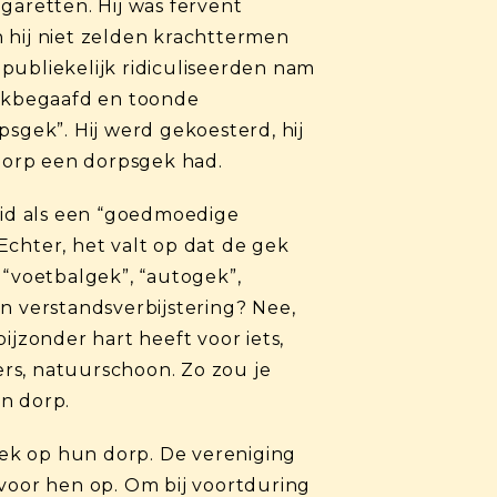
igaretten. Hij was fervent
 hij niet zelden krachttermen
publiekelijk ridiculiseerden nam
wakbegaafd en toonde
gek”. Hij werd gekoesterd, hij
 dorp een dorpsgek had.
duid als een “goedmoedige
Echter, het valt op dat de gek
“voetbalgek”, “autogek”,
n verstandsverbijstering? Nee,
ijzonder hart heeft voor iets,
ers, natuurschoon. Zo zou je
n dorp.
ek op hun dorp. De vereniging
oor hen op. Om bij voortduring