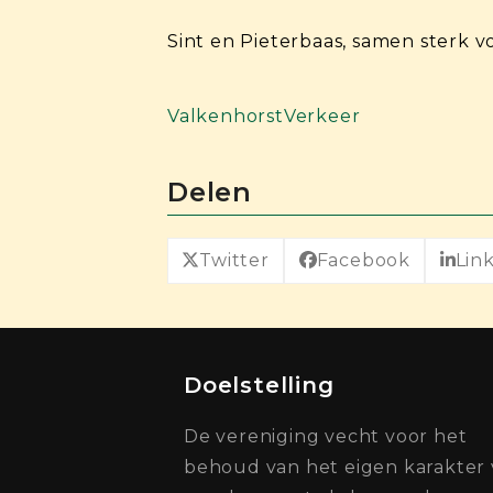
Sint en Pieterbaas, samen sterk v
Valkenhorst
Verkeer
Delen
Twitter
Facebook
Lin
Doelstelling
De vereniging vecht voor het
behoud van het eigen karakter