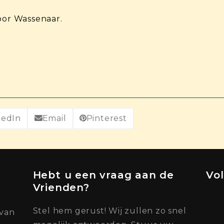
oor Wassenaar.
kedIn
Email
Pinterest
Hebt u een vraag aan de
Vo
Vrienden?
Stel hem gerust! Wij zullen zo snel
 van