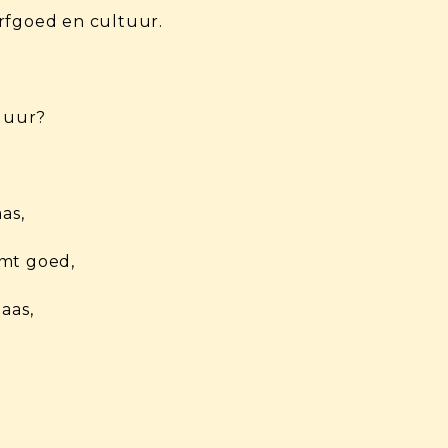
rfgoed en cultuur.
,
 duur?
as,
omt goed,
aas,