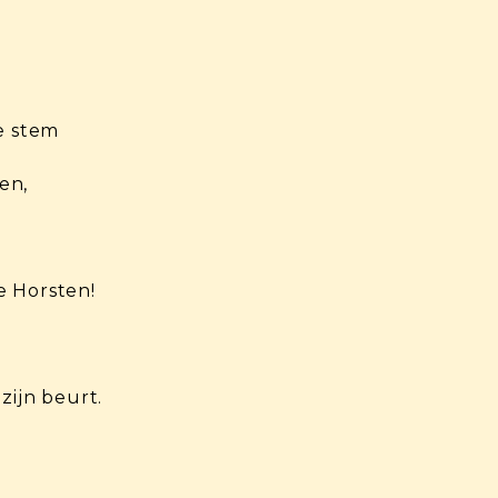
e stem
en,
De Horsten!
zijn beurt.