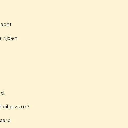
dacht
e rijden
rd,
 heilig vuur?
maard