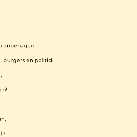
an onbehagen
 burgers en politici.
,
ri!
en,
el?