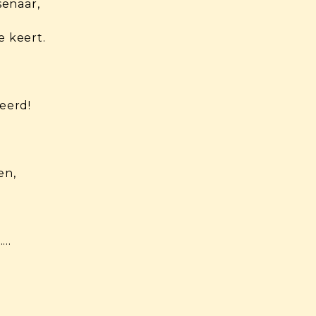
senaar,
e keert.
eerd!
en,
……