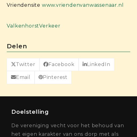
Vriendensite
www.vriendenvanwassenaar.nl
Valkenhorst
Verkeer
Delen
Twitter
Facebook
LinkedIn
Email
Pinterest
Doelstelling
De vereniging vecht voor het behoud van
het eigen karakter van ons dorp met als