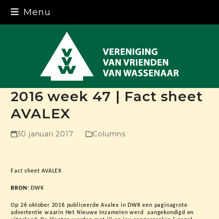
Skip
Menu
to
content
2016 week 47 | Fact sheet
AVALEX
30 januari 2017
Columns
Fact sheet AVALEX
BRON:
DWK
Op 26 oktober 2016 publiceerde Avalex in DWK een paginagrote
advertentie waarin Het Nieuwe Inzamelen werd aangekondigd en