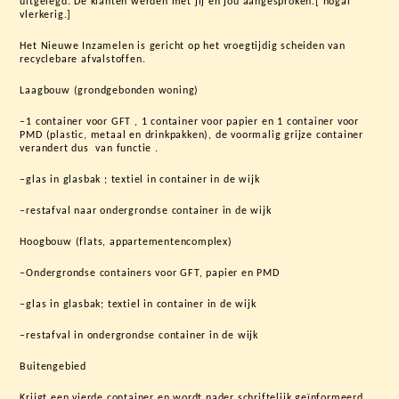
uitgelegd. De klanten werden met jij en jou aangesproken.[ nogal
vlerkerig.]
Het Nieuwe Inzamelen is gericht op het vroegtijdig scheiden van
recyclebare afvalstoffen.
Laagbouw (grondgebonden woning)
–1 container voor GFT , 1 container voor papier en 1 container voor
PMD (plastic, metaal en drinkpakken), de voormalig grijze container
verandert dus van functie .
–glas in glasbak ; textiel in container in de wijk
–restafval naar ondergrondse container in de wijk
Hoogbouw (flats, appartementencomplex)
–Ondergrondse containers voor GFT, papier en PMD
–glas in glasbak; textiel in container in de wijk
–restafval in ondergrondse container in de wijk
Buitengebied
Krijgt een vierde container en wordt nader schriftelijk geïnformeerd.