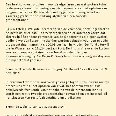
Een heel concreet probleem voor de eigenaren van wat grotere tuinen
is de voorgenomen halvering van de frequentie van het ophalen van
de groencontainer. De voor de hand liggende oplossing is het op
aanvraag gratis ter beschikking stellen van een tweede
groencontainer.
Saskia Ettema-Walkate, secretaris van de Vrienden, heeft ingesproken.
Ze heeft de brief aan B en W voorgelezen en er aan toegevoegd dat
slechts in één andere gemeente van de 6 gemeentes die door Avalex
bediend worden kosten in rekening worden gebracht voor een tweede
groencontainer, namelijk € 100,08 per jaar in Midden-Delfland , terwijl
die in Wassenaar € 231,24 per jaar kost. De informatie over de kosten
voor een tweede container is ontleend aan de brief van
Bewonersvereniging “de Kieviet”. Sakia heeft een uitvoerig verslag van
die bijeenkomst gemaakt.
Bron:
brief van de Bewonersvereniging “de Kieviet” aan B en W dd. 3
nov. 2016
In deze brief wordt om maatwerk gevraagd bij het invullen van nieuwe
procedures m.b.t. het ophalen van afval. Het hoofdbezwaar is de
gehalveerde frequentie van het ophalen van de groencontainer. Er
wordt een gratis tweede groencontainer gevraagd en om inspraak bij
het plaatsen van restafvalcontainers en bladkorven.
Bron:
de website van WatWassenaarWil
De WWW heeft zijn goedkeuring aan het plan voor Het Nieuwe