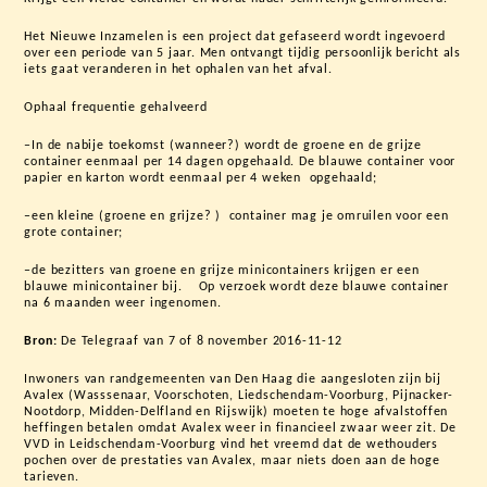
Het Nieuwe Inzamelen is een project dat gefaseerd wordt ingevoerd
over een periode van 5 jaar. Men ontvangt tijdig persoonlijk bericht als
iets gaat veranderen in het ophalen van het afval.
Ophaal frequentie gehalveerd
–In de nabije toekomst (wanneer?) wordt de groene en de grijze
container eenmaal per 14 dagen opgehaald. De blauwe container voor
papier en karton wordt eenmaal per 4 weken opgehaald;
–een kleine (groene en grijze? ) container mag je omruilen voor een
grote container;
–de bezitters van groene en grijze minicontainers krijgen er een
blauwe minicontainer bij. Op verzoek wordt deze blauwe container
na 6 maanden weer ingenomen.
Bron:
De Telegraaf van 7 of 8 november 2016-11-12
Inwoners van randgemeenten van Den Haag die aangesloten zijn bij
Avalex (Wasssenaar, Voorschoten, Liedschendam-Voorburg, Pijnacker-
Nootdorp, Midden-Delfland en Rijswijk) moeten te hoge afvalstoffen
heffingen betalen omdat Avalex weer in financieel zwaar weer zit. De
VVD in Leidschendam-Voorburg vind het vreemd dat de wethouders
pochen over de prestaties van Avalex, maar niets doen aan de hoge
tarieven.