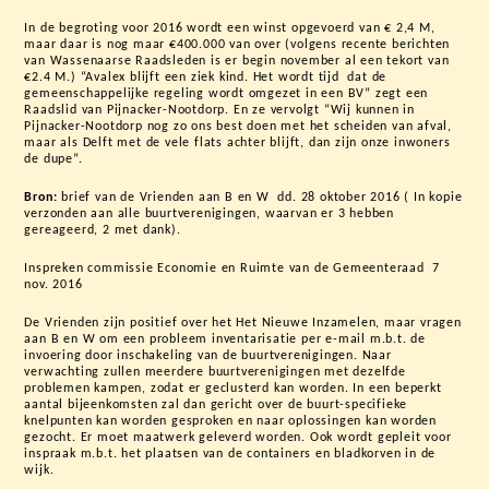
In de begroting voor 2016 wordt een winst opgevoerd van € 2,4 M,
maar daar is nog maar €400.000 van over (volgens recente berichten
van Wassenaarse Raadsleden is er begin november al een tekort van
€2.4 M.) “Avalex blijft een ziek kind. Het wordt tijd dat de
gemeenschappelijke regeling wordt omgezet in een BV” zegt een
Raadslid van Pijnacker-Nootdorp. En ze vervolgt “Wij kunnen in
Pijnacker-Nootdorp nog zo ons best doen met het scheiden van afval,
maar als Delft met de vele flats achter blijft, dan zijn onze inwoners
de dupe”.
Bron:
brief van de Vrienden aan B en W dd. 28 oktober 2016 ( In kopie
verzonden aan alle buurtverenigingen, waarvan er 3 hebben
gereageerd, 2 met dank).
Inspreken commissie Economie en Ruimte van de Gemeenteraad 7
nov. 2016
De Vrienden zijn positief over het Het Nieuwe Inzamelen, maar vragen
aan B en W om een probleem inventarisatie per e-mail m.b.t. de
invoering door inschakeling van de buurtverenigingen. Naar
verwachting zullen meerdere buurtverenigingen met dezelfde
problemen kampen, zodat er geclusterd kan worden. In een beperkt
aantal bijeenkomsten zal dan gericht over de buurt-specifieke
knelpunten kan worden gesproken en naar oplossingen kan worden
gezocht. Er moet maatwerk geleverd worden. Ook wordt gepleit voor
inspraak m.b.t. het plaatsen van de containers en bladkorven in de
wijk.