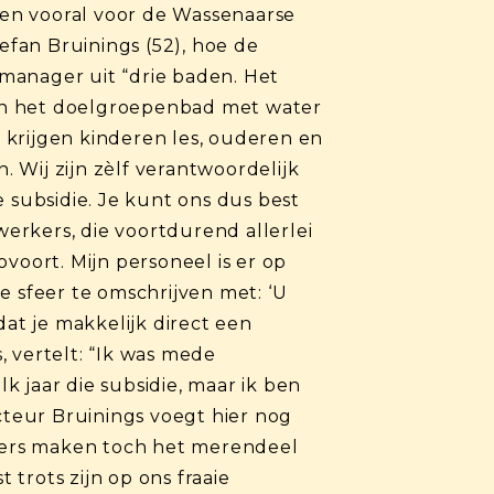
en vooral voor de Wassenaarse
fan Bruinings (52), hoe de
 manager uit “drie baden. Het
 en het doelgroepenbad met water
d krijgen kinderen les, ouderen en
 Wij zijn zèlf verantwoordelijk
 subsidie. Je kunt ons dus best
erkers, die voortdurend allerlei
voort. Mijn personeel is er op
de sfeer te omschrijven met: ‘U
dat je makkelijk direct een
 vertelt: “Ik was mede
 jaar die subsidie, maar ik ben
cteur Bruinings voegt hier nog
rders maken toch het merendeel
 trots zijn op ons fraaie