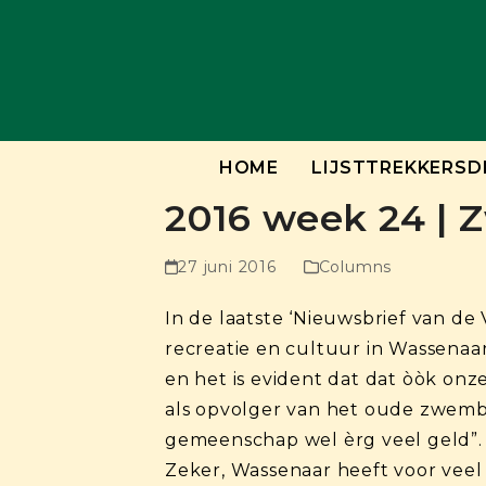
Skip
to
content
HOME
LIJSTTREKKERSD
2016 week 24 |
27 juni 2016
Columns
In de laatste ‘Nieuwsbrief van de
recreatie en cultuur in Wassenaar
en het is evident dat dat òòk onz
als opvolger van het oude zwemba
gemeenschap wel èrg veel geld”. 
Zeker, Wassenaar heeft voor veel 