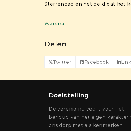
Sterrenbad en het geld dat het k
Warenar
Delen
Twitter
Facebook
Lin
Doelstelling
De vereniging vecht voor het
behoud van het eigen karakter
ons dorp met als kenmerken: