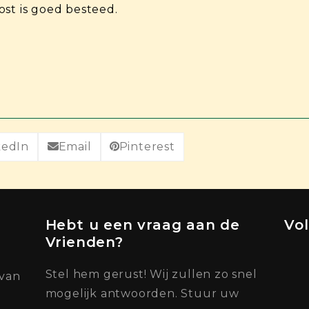
ost is goed besteed.
kedIn
Email
Pinterest
Hebt u een vraag aan de
Vo
Vrienden?
Stel hem gerust! Wij zullen zo snel
 van
mogelijk antwoorden. Stuur uw