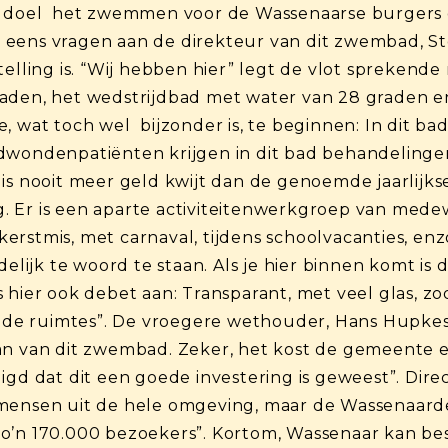
ls doel het zwemmen voor de Wassenaarse burgers 
eens vragen aan de direkteur van dit zwembad, Ste
telling is. “Wij hebben hier” legt de vlot sprekende
raden, het wedstrijdbad met water van 28 graden
, wat toch wel bijzonder is, te beginnen: In dit ba
dwondenpatiënten krijgen in dit bad behandelingen.
is nooit meer geld kwijt dan de genoemde jaarlijkse
 Er is een aparte activiteitenwerkgroep van medew
rstmis, met carnaval, tijdens schoolvacanties, enzo
delijk te woord te staan. Als je hier binnen komt is 
 hier ook debet aan: Transparant, met veel glas, zo
ende ruimtes”. De vroegere wethouder, Hans Hupkes,
n van dit zwembad. Zeker, het kost de gemeente elk
igd dat dit een goede investering is geweest”. Dire
ijks mensen uit de hele omgeving, maar de Wassenaa
t zo’n 170.000 bezoekers”. Kortom, Wassenaar kan best