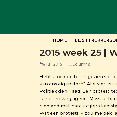
Skip
to
content
HOME
LIJSTTREKKERSD
2015 week 25 | 
6 juli 2015
Columns
Hebt u ook de foto’s gezien van d
van ons eigen dorp? Alle vier, zi
Politiek den Haag. Een protest t
toeristen wegjagend. Massaal bane
niemand met harde cijfers kan st
Wat een protest! Ik zou me gek la