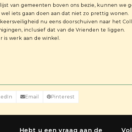
de lijst van gemeenten boven ons bezie, kunnen we 
el iets gaan doen aan dat niet zo prettig wonen.
rkeersveiligheid nu eens doorschuiven naar het Col
igingen, inclusief dat van de Vrienden te liggen.
 is werk aan de winkel.
kedIn
Email
Pinterest
Hebt u een vraag aan de
Vo