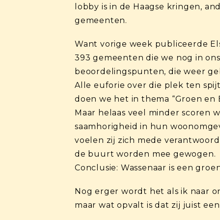
lobby is in de Haagse kringen, an
gemeenten.
Want vorige week publiceerde El
393 gemeenten die we nog in ons l
beoordelingspunten, die weer geb
Alle euforie over die plek ten sp
doen we het in thema “Groen en 
Maar helaas veel minder scoren w
saamhorigheid in hun woonomgevi
voelen zij zich mede verantwoorde
de buurt worden mee gewogen.
Conclusie: Wassenaar is een groen
Nog erger wordt het als ik naar on
maar wat opvalt is dat zij juist 